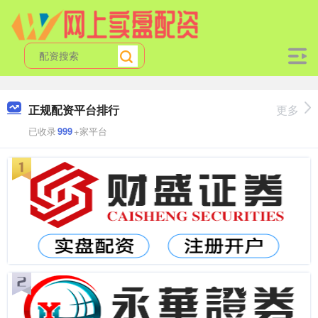
正规配资平台排行
更多
已收录
999
+家平台