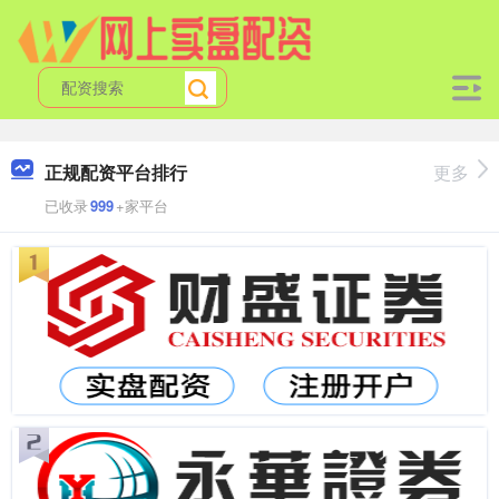
正规配资平台排行
更多
已收录
999
+家平台