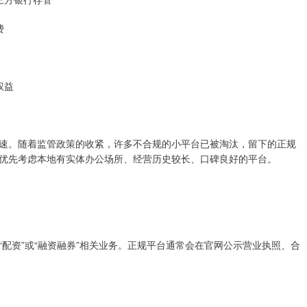
费
权益
速。随着监管政策的收紧，许多不合规的小平台已被淘汰，留下的正规
优先考虑本地有实体办公场所、经营历史较长、口碑良好的平台。
配资”或“融资融券”相关业务。正规平台通常会在官网公示营业执照、合