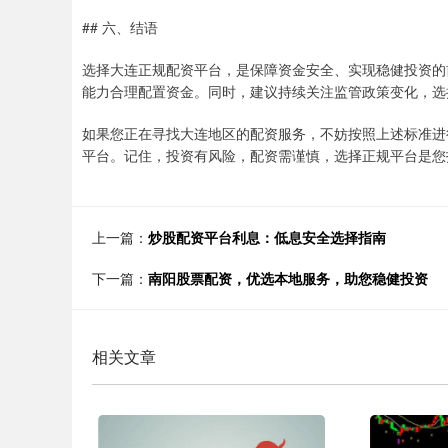
## 六、结语
选择大连正规配资平台，是保障资金安全、实现稳健投资的
能力合理配置资金。同时，建议持续关注监管政策变化，选
如果您正在寻找大连地区的配资服务，不妨按照上述标准进
平台。记住，投资有风险，配资需谨慎，选择正规平台是您
上一篇：
炒股配资平台利息：低息安全选择指南
下一篇：
南阳股票配资，优选本地服务，助您稳健投资
相关文章