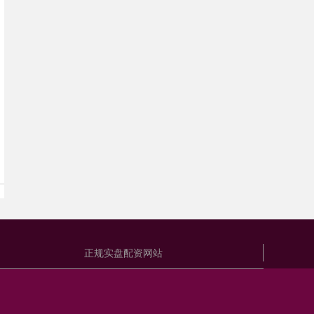
正规实盘配资网站