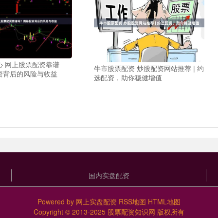
心 网上股票配资靠谱
牛市股票配资 炒股配资网站推荐 | 约
资背后的风险与收益
选配资，助你稳健增值
国内实盘配资
Powered by
网上实盘配资
RSS地图
HTML地图
Copyright
© 2013-2025
股票配资知识网
版权所有