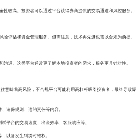
全性较高。投资者可以通过平台获得券商提供的交易通道和风控服务。
风险评估和资金管理服务。但需注意，技术再先进也需以合规为前提。
和沟通。这类平台通常更了解本地投资者的需求，服务更具针对性。
杆比例往往意味着高风险，不合规平台可能利用高杠杆吸引投资者，最终导致爆
仓条件、追保规则、违约责任等内容。
资金测试平台的交易速度、出金效率、客服响应等。
录等，以备发生纠纷时维权。