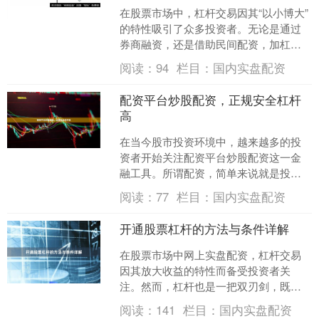
在股票市场中，杠杆交易因其“以小博大”
的特性吸引了众多投资者。无论是通过
券商融资，还是借助民间配资，加杠杆
都能放大收益，但同时也成倍放大了风
阅读：
94
栏目：
国内实盘配资
险。本文将详细解析炒....
配资平台炒股配资，正规安全杠杆
高
在当今股市投资环境中，越来越多的投
资者开始关注配资平台炒股配资这一金
融工具。所谓配资，简单来说就是投资
者通过配资平台获得额外的资金支持，
阅读：
77
栏目：
国内实盘配资
从而放大自己的投资本金，....
开通股票杠杆的方法与条件详解
在股票市场中网上实盘配资，杠杆交易
因其放大收益的特性而备受投资者关
注。然而，杠杆也是一把双刃剑，既可
能放大盈利，也可能加剧亏损。本文将
阅读：
141
栏目：
国内实盘配资
详细介绍开通股票杠杆的常见....