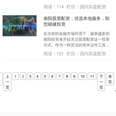
流程。本文将为您详细解析股票线上开
阅读：
114
栏目：
国内实盘配资
户的每一步，助您快速、安....
南阳股票配资，优选本地服务，助
您稳健投资
在当前的金融市场环境下，越来越多的
南阳投资者开始关注股票配资这一投资
方式。作为一种灵活的资本运作工具，
股票配资能够帮助投资者在自身资金有
阅读：
121
栏目：
国内实盘配资
限的情况下，通过合法合规....
首
上
1
2
3
4
5
6
7
8
9
10
11
下
末
页
一
一
页
页
页