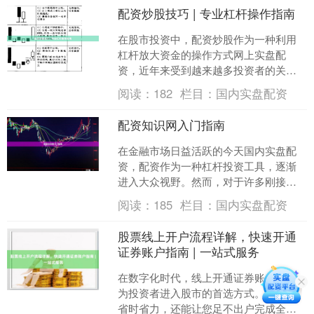
配资炒股技巧 | 专业杠杆操作指南
在股市投资中，配资炒股作为一种利用
杠杆放大资金的操作方式网上实盘配
资，近年来受到越来越多投资者的关
注。配资炒股能够帮助投资者在行情向
阅读：
182
栏目：
国内实盘配资
好时获得更高收益，但同时也伴....
配资知识网入门指南
在金融市场日益活跃的今天国内实盘配
资，配资作为一种杠杆投资工具，逐渐
进入大众视野。然而，对于许多刚接触
这一领域的新手而言，“配资”二字往往伴
阅读：
185
栏目：
国内实盘配资
随着机会与风险的双重....
股票线上开户流程详解，快速开通
证券账户指南 | 一站式服务
在数字化时代，线上开通证券账户已成
为投资者进入股市的首选方式。它不仅
省时省力，还能让您足不出户完成全部