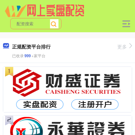
正规配资平台排行
更多
已收录
999
+家平台