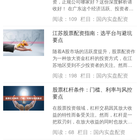
资，正规公司哪家好？这份深度解析请
收好！ 在广东这个经济活跃、投资者云
集的金融热土，股票配资作为一种放大
阅读：
109
栏目：
国内实盘配资
交易工具，吸引了众多....
江苏股票配资指南：选平台与避坑
要点
随着A股市场的活跃度提升，股票配资作
为一种放大资金杠杆的投资方式，在江
苏地区受到不少投资者的关注。然而，
配资行业鱼龙混杂，如何选择正规平
阅读：
198
栏目：
国内实盘配资
台、规避潜在风险，成为投....
股票杠杆条件：门槛、利率与风控
要点
在股票投资领域，杠杆交易因其放大收
益的特性而备受关注。然而，杠杆是一
把双刃剑，在放大收益的同时也放大了
风险。本文将详细解析股票杠杆的核心
阅读：
68
栏目：
国内实盘配资
条件，帮助投资者全面了解....