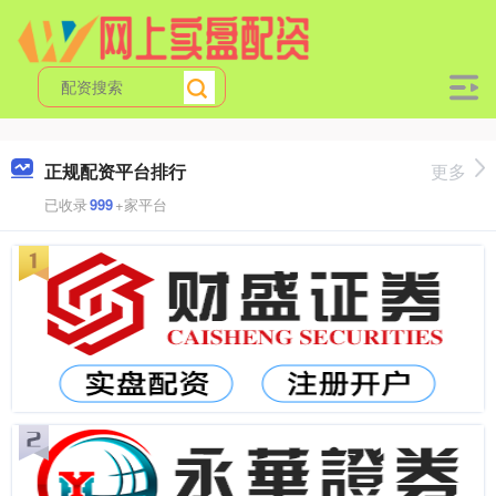
正规配资平台排行
更多
已收录
999
+家平台