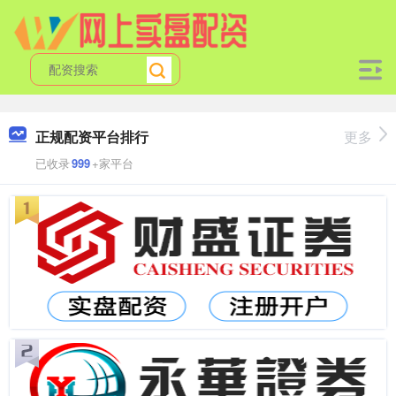
正规配资平台排行
更多
已收录
999
+家平台