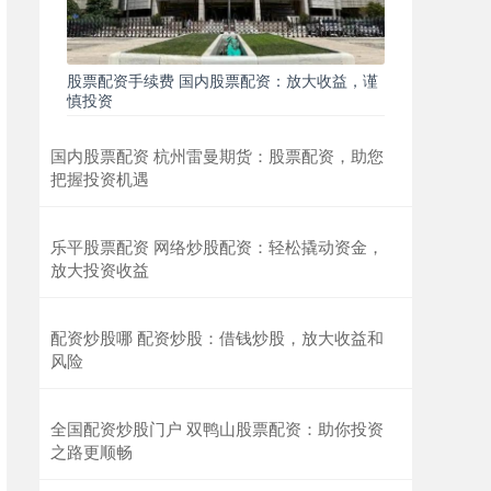
股票配资手续费 国内股票配资：放大收益，谨
慎投资
国内股票配资 杭州雷曼期货：股票配资，助您
把握投资机遇
乐平股票配资 网络炒股配资：轻松撬动资金，
放大投资收益
配资炒股哪 配资炒股：借钱炒股，放大收益和
风险
全国配资炒股门户 双鸭山股票配资：助你投资
之路更顺畅