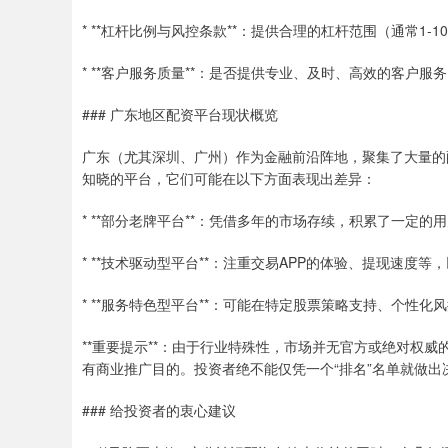
* **杠杆比例与风控条款**：提供合理的杠杆范围（通常1
* **客户服务质量**：是否提供专业、及时、高效的客户
### 广东地区配资平台现状概览
广东（尤其深圳、广州）作为金融前沿阵地，聚集了大量的
知晓的平台，它们可能在以下方面表现出差异：
* **部分老牌平台**：凭借多年的市场存续，积累了一定
* **技术驱动型平台**：注重交易APP的体验、提现速度
* **服务特色型平台**：可能在特定股票策略支持、个性
**重要提示**：由于行业特殊性，市场并无官方或绝对权
有商业推广目的。投资者绝不能仅凭一个“排名”名单就做出
### 给投资者的衷心建议