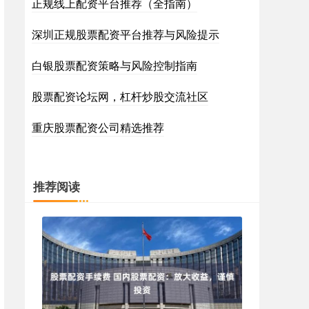
正规线上配资平台推荐（全指南）
深圳正规股票配资平台推荐与风险提示
白银股票配资策略与风险控制指南
股票配资论坛网，杠杆炒股交流社区
重庆股票配资公司精选推荐
推荐阅读