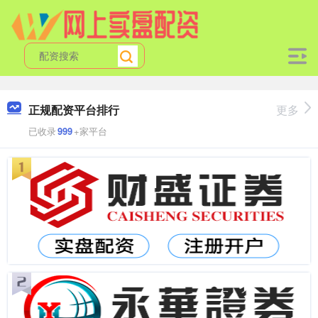
正规配资平台排行
更多
已收录
999
+家平台