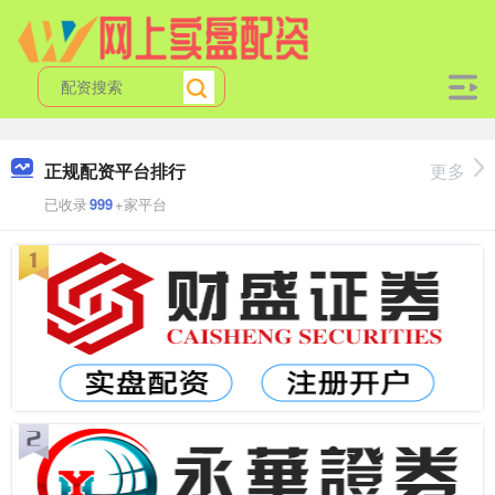
正规配资平台排行
更多
已收录
999
+家平台