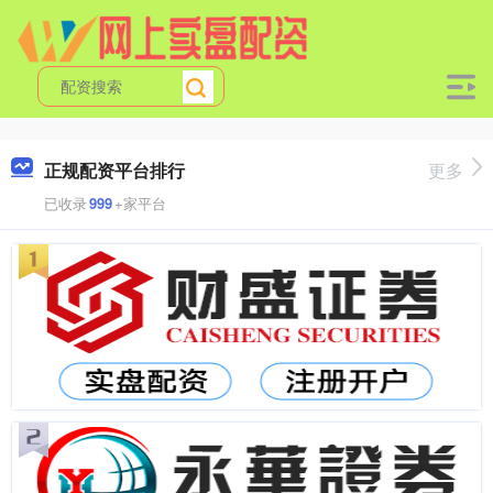
正规配资平台排行
更多
已收录
999
+家平台