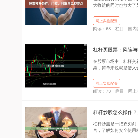
大收益的同时也放大了风
网上实盘配资
阅读：
68
栏目：
国内
杠杆买股票：风险与
在股票市场中，杠杆交
票，简单来说就是借入资
网上实盘配资
阅读：
73
栏目：
网上
杠杆炒股怎么操作？
杠杆炒股是一把双刃剑
言，了解如何安全使用杠