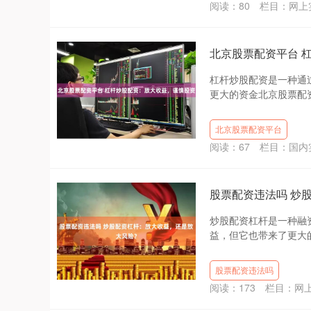
阅读：
80
栏目：
网上
北京股票配资平台 
杠杆炒股配资是一种通
更大的资金北京股票配资
北京股票配资平台
阅读：
67
栏目：
国内
股票配资违法吗 炒
炒股配资杠杆是一种融
益，但它也带来了更大的
股票配资违法吗
阅读：
173
栏目：
网