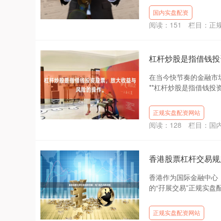
国内实盘配资
阅读：
151
栏目：
正
杠杆炒股是指借钱投
在当今快节奏的金融市
**杠杆炒股是指借钱投
正规实盘配资网站
阅读：
128
栏目：
国
香港股票杠杆交易规
香港作为国际金融中心
的“孖展交易”正规实盘
正规实盘配资网站