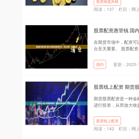
股票操盘风格
阅读：
137
栏目：
网
股票配资惠管钱 国
在期货市场中，配资可
台至关重要。 股票配资
更新：2025-1
国内
股票线上配资 期货
期货股票配资是一种金
进行投资，从而放大收益
股票线上配资
阅读：
142
栏目：
网