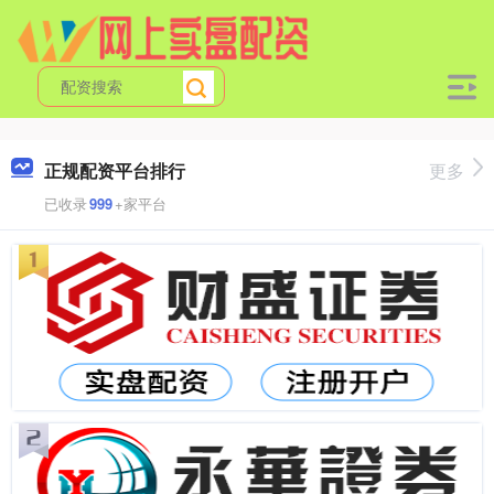
正规配资平台排行
更多
已收录
999
+家平台