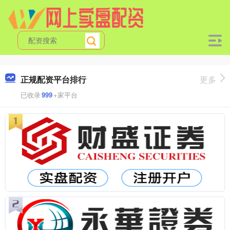
正规配资平台排行
更多
已收录
999
+家平台