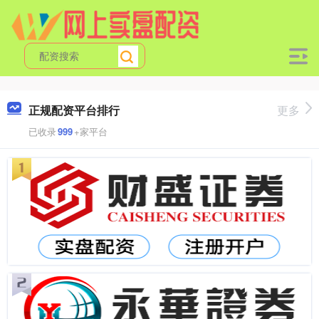
正规配资平台排行
更多
已收录
999
+家平台