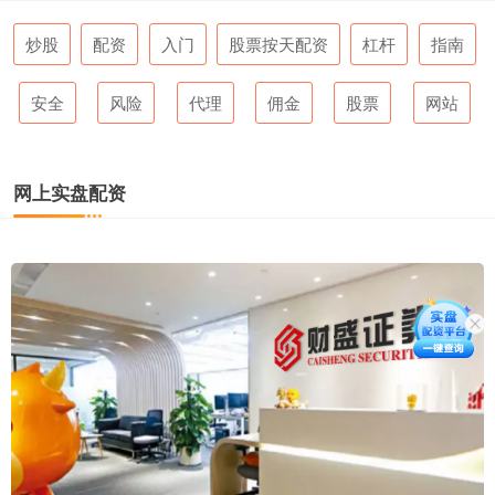
炒股
配资
入门
股票按天配资
杠杆
指南
安全
风险
代理
佣金
股票
网站
网上实盘配资