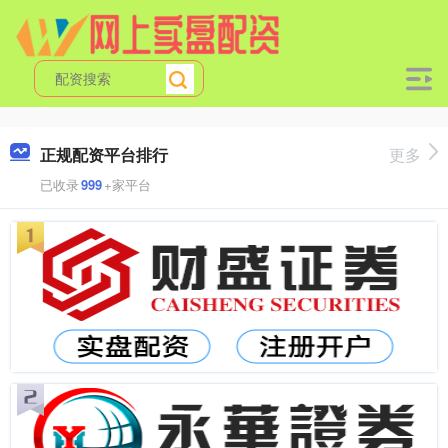
正规配资平台排行
更多
已收录
999
+家平台